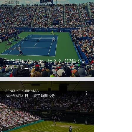
Qlik関数
Qlik Sense無
料試用
ナレッジ活
用・エージェ
ントAI
Qlik
Automate
歴代最強プレーヤーは？？【記録で見
る男子テニス】
SENSUKE KURIYAMA
2025年8月31日
読了時間: 9分