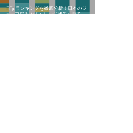
ITFjr.ランキングを徹底分析！日本のジ
ュニア選手のチャレンジ状況を探る
SENSUKE KURIYAMA
2021年12月8日
読了時間: 1分
ITFjr.ランキング_2021/12/06
覚えておきたい操作
新機能
見た目の調整