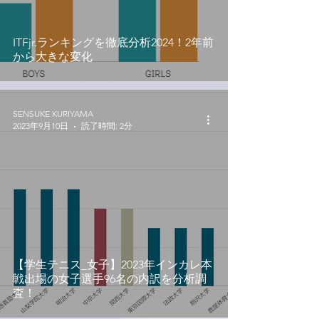
ITFjr.ランキングを徹底分析2024！2年前
から大きな変化
SENSUKE KURIYAMA
2023年9月10日
読了時間: 2分
【学生テニス_女子】2023年インカレ本
戦出場の女子選手96名の内訳を分析調
査！