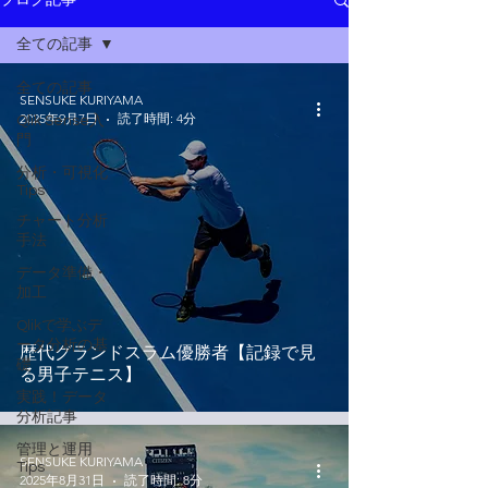
ブログ記事
全ての記事
全ての記事
SENSUKE KURIYAMA
2025年9月7日
読了時間: 4分
Qlik Sense入
門
分析・可視化
Tips
チャート分析
手法
データ準備・
加工
Qlikで学ぶデ
ータ分析の基
歴代グランドスラム優勝者【記録で見
礎
る男子テニス】
実践！データ
分析記事
管理と運用
SENSUKE KURIYAMA
Tips
2025年8月31日
読了時間: 8分