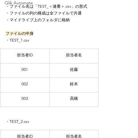
Qlik Automate
・ファイル名は「TEST_＜連番＞.csv」の形式
・ファイルの列の構成は全ファイルで共通
・マイドライブ上のフォルダに格納
ファイルの中身
・TEST_1.csv
担当者ID
担当者名
001
佐藤
002
鈴木
003
高橋
・TEST_2.csv
担当者ID
担当者名