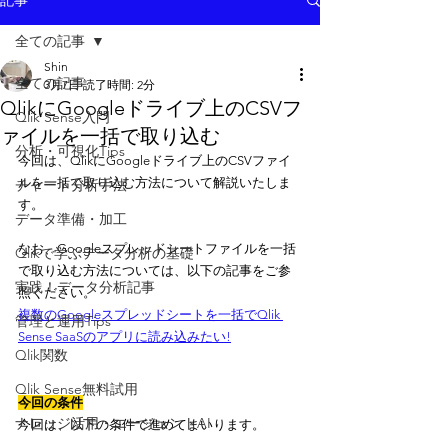
記事
全ての記事
Shin
全ての記事
3月7日
読了時間: 2分
QlikにGoogleドライブ上のCSVフ
Qlik Sense入門
ァイルを一括で取り込む
分析・可視化Tips
今回は、QlikにGoogleドライブ上のCSVファイ
ルを一括で取り込む方法について解説いたしま
チャート分析手法
す。
データ準備・加工
なお、Googleスプレッドシートファイルを一括
Qlikで学ぶデータ分析の基礎
で取り込む方法については、以下の記事をご参
実践！データ分析記事
照ください。
複数のGoogleスプレッドシートを一括でQlik 
管理と運用Tips
Sense SaaSのアプリに読み込みたい!
Qlik関数
Qlik Sense無料試用
今回の条件
ナレッジ活用・エージェントAI
今回は、以下の条件で進めてまいります。