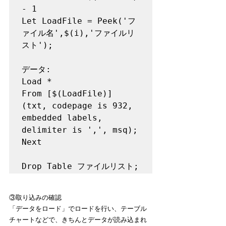
- 1

Let LoadFile = Peek('フ
ァイル名',$(i),'ファイルリ
スト');

データ:

Load *

From [$(LoadFile)]

(txt, codepage is 932, 
embedded labels, 
delimiter is ',', msq);

Next

Drop Table ファイルリスト;
③取り込みの確認
「データをロード」でロードを行い、テーブル
チャートなどで、きちんとデータが読み込まれ