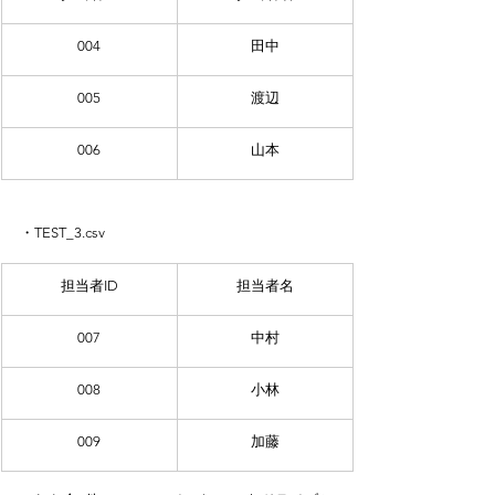
004
田中
005
渡辺
006
山本
・TEST_3.csv
担当者ID
担当者名
007
中村
008
小林
009
加藤