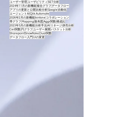
ユーザー管理
ユーザビリティ
SET分析
2024年11月の新機能
複合グラフ
データフロー
アプリの更新と公開
比較分析
Google
自動化
エージェントAI
Qlik Automate
2026年2月の新機能
kintone
コラボレーション
帯グラフ
Mapping
散布図
Aggr関数
構成比
2023年5月の新機能
分析手法
AI
リネージ
併売分析
Ceil関数
円グラフ
ユーザー展開
バスケット分析
Sharepoint
Snowflake
Dual関数
データフロー入門
UIの変更