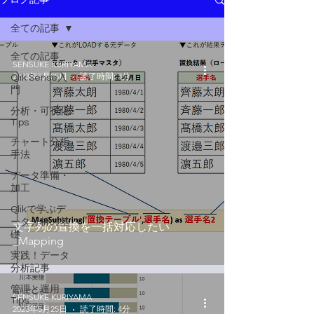
ブログ記事
全ての記事
全ての記事
SENSUKE KURIYAMA
2023年5月25日
読了時間: 3分
Qlik Sense入
門
分析・可視化
Tips
チャート分析
手法
データ準備・
加工
Qlikで学ぶデ
ータ分析の基
文字列の置換を一括対応したい
礎
_Mapping
実践！データ
分析記事
管理と運用
SENSUKE KURIYAMA
Tips
2023年5月25日
読了時間: 4分