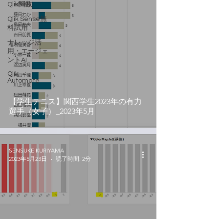
Qlik関数
Qlik Sense無
料試用
ナレッジ活
用・エージェ
ントAI
Qlik
Automate
【学生テニス】関西学生2023年の有力
選手（女子）_2023年5月
SENSUKE KURIYAMA
2023年5月23日
読了時間: 2分