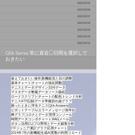
Qlik Sense 常に直近◯日間を選択して
おきたい
覚えておきたい操作
新機能
見た目の調整
基本チャート
チャートの強化
関数
テニスとデータ
デザイン
日付データ
マスタデータ整備
データソース接続
ロードスクリプト
チャートの配色
トレンド分析
テニスATP記録
データ準備
折れ線グラフ
困ったときに
学生テニス
Qlik Answers
ピボットテーブル
エラーメッセージ
前年比
棒グラフ
コロナとデータ
管理コンソール
時間データ
コンボチャート
RAG
メール
ボタン活用
CLI
プロ野球とデータ
顧客分析
ITFジュニア
累計グラフ
応用チャート
2024年7月の新機能
生成AI
変数の利用
リロード