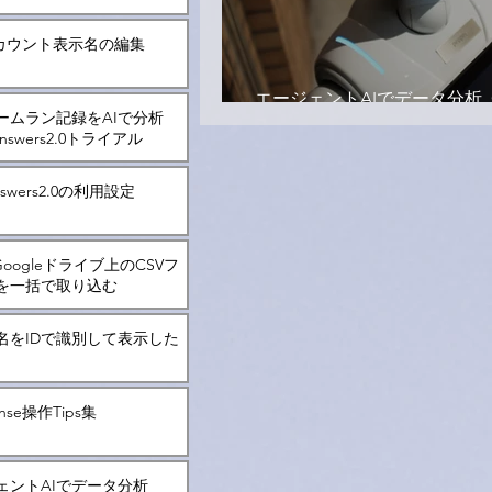
kアカウント表示名の編集
エージェントAIでデータ分析_Q
ームラン記録をAIで分析
Answers2.0
 Answers2.0トライアル
Answers2.0の利用設定
にGoogleドライブ上のCSVフ
を一括で取り込む
名をIDで識別して表示した
Sense操作Tips集
ェントAIでデータ分析