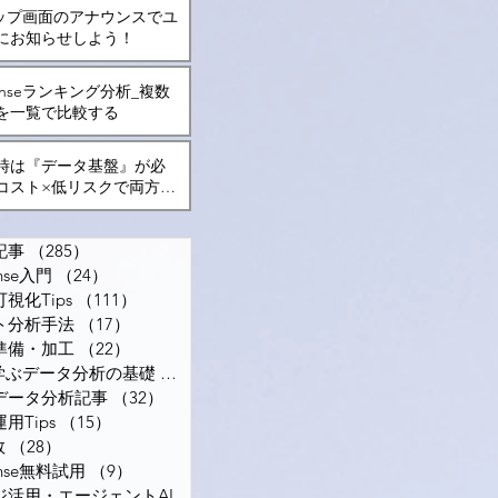
kトップ画面のアナウンスでユ
にお知らせしよう！
 Senseランキング分析_複数
を一覧で比較する
入時は『データ基盤』が必
コスト×低リスクで両方を
る方法とは？
記事
（285）
285件の記事
ense入門
（24）
24件の記事
視化Tips
（111）
111件の記事
ト分析手法
（17）
17件の記事
準備・加工
（22）
22件の記事
で学ぶデータ分析の基礎
（12）
12件の記事
データ分析記事
（32）
32件の記事
用Tips
（15）
15件の記事
数
（28）
28件の記事
Sense無料試用
（9）
9件の記事
ナレッジ活用・エージェントAI
（6）
6件の記事