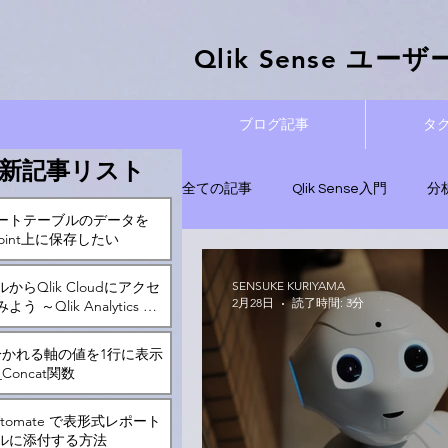
Qlik Sense ​ユ
ブログ記事
タ
新記事リスト
全ての記事
Qlik Sense入門
分
ートテーブルのデータを
ePoint上に保存したい
実践！データ分析記事
管理と運
からQlik Cloudにアクセ
SENSUKE KURIYAMA
2月28日
読了時間: 3分
う ～Qlik Analytics ア
Qlik Automate
分かれる軸の値を1行に表示
Concat関数
 Automate で表形式レポート
ルに添付する方法