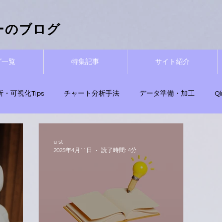
ーザーのブログ
グ一覧
特集記事
サイト紹介
析・可視化Tips
チャート分析手法
データ準備・加工
Q
用Tips
Qlik関数
Qlik Sense無料試用
ナレッジ活用・エ
u st
2025年4月11日
読了時間: 4分