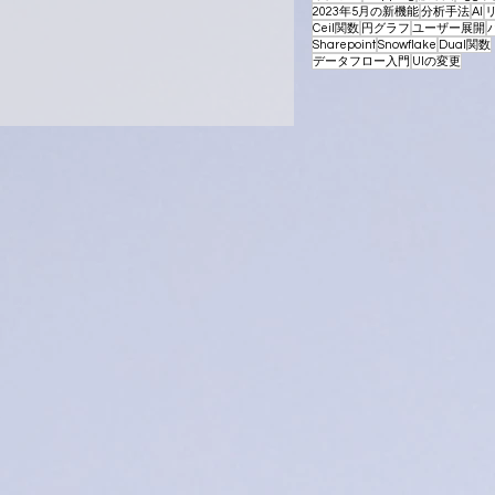
2023年5月の新機能
分析手法
AI
Ceil関数
円グラフ
ユーザー展開
Sharepoint
Snowflake
Dual関数
データフロー入門
UIの変更