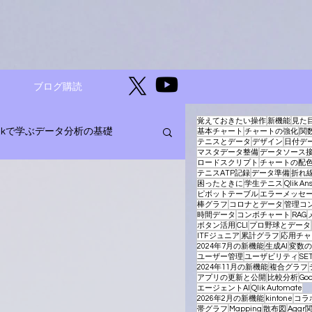
ブログ購読
覚えておきたい操作
新機能
見た
likで学ぶデータ分析の基礎
基本チャート
チャートの強化
関
テニスとデータ
デザイン
日付デ
マスタデータ整備
データソース
ロードスクリプト
チャートの配
テニスATP記録
データ準備
折れ
困ったときに
学生テニス
Qlik An
ージェントAI
ピボットテーブル
エラーメッセ
棒グラフ
コロナとデータ
管理コ
時間データ
コンボチャート
RAG
ボタン活用
CLI
プロ野球とデータ
ITFジュニア
累計グラフ
応用チャ
2024年7月の新機能
生成AI
変数の
ユーザー管理
ユーザビリティ
SE
2024年11月の新機能
複合グラフ
アプリの更新と公開
比較分析
Goo
エージェントAI
Qlik Automate
2026年2月の新機能
kintone
コラ
帯グラフ
Mapping
散布図
Aggr