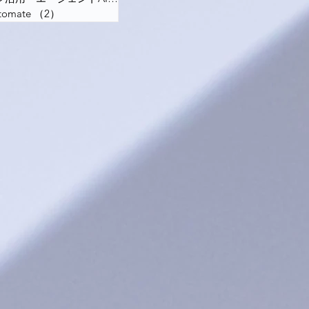
tomate
（2）
2件の記事