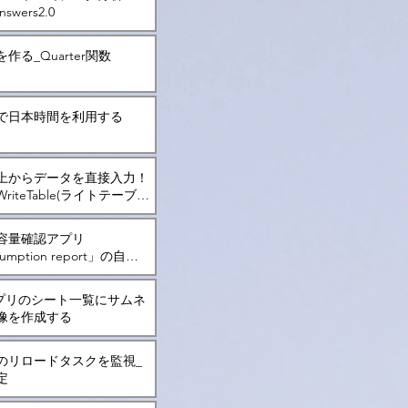
nswers2.0
作る_Quarter関数
で日本時間を利用する
上からデータを直接入力！
riteTable(ライトテーブ
ついて
容量確認アプリ
umption report」の自動
kアプリのシート一覧にサムネ
像を作成する
のリロードタスクを監視_
定