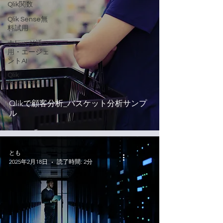
Qlik関数
Qlik Sense無
料試用
ナレッジ活
用・エージェ
ントAI
Qlik
Automate
Qlikで顧客分析_バスケット分析サンプ
ル
とも
2025年2月18日
読了時間: 2分