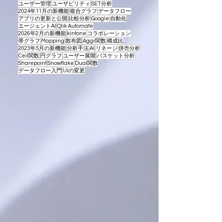
ユーザー管理
ユーザビリティ
SET分析
2024年11月の新機能
複合グラフ
データフロー
アプリの更新と公開
比較分析
Google
自動化
エージェントAI
Qlik Automate
2026年2月の新機能
kintone
コラボレーション
帯グラフ
Mapping
散布図
Aggr関数
構成比
2023年5月の新機能
分析手法
AI
リネージ
併売分析
Ceil関数
円グラフ
ユーザー展開
バスケット分析
Sharepoint
Snowflake
Dual関数
データフロー入門
UIの変更