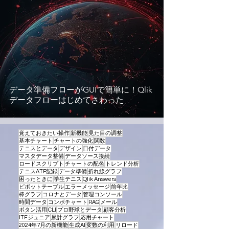
データ準備フローがGUIで簡単に！Qlik
データフローはじめてさわった
覚えておきたい操作
新機能
見た目の調整
基本チャート
チャートの強化
関数
テニスとデータ
デザイン
日付データ
マスタデータ整備
データソース接続
ロードスクリプト
チャートの配色
トレンド分析
テニスATP記録
データ準備
折れ線グラフ
困ったときに
学生テニス
Qlik Answers
ピボットテーブル
エラーメッセージ
前年比
棒グラフ
コロナとデータ
管理コンソール
時間データ
コンボチャート
RAG
メール
ボタン活用
CLI
プロ野球とデータ
顧客分析
ITFジュニア
累計グラフ
応用チャート
2024年7月の新機能
生成AI
変数の利用
リロード