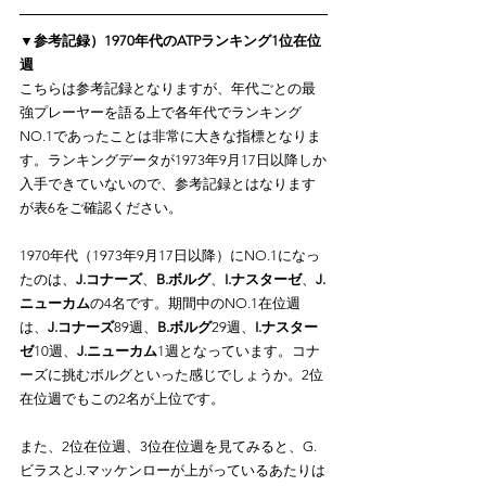
▼参考記録）1970年代のATPランキング1位在位
週
こちらは参考記録となりますが、年代ごとの最
強プレーヤーを語る上で各年代でランキング
NO.1であったことは非常に大きな指標となりま
す。ランキングデータが1973年9月17日以降しか
入手できていないので、参考記録とはなります
が表6をご確認ください。
1970年代（1973年9月17日以降）にNO.1になっ
たのは、
J.コナーズ
、
B.ボルグ
、
I.ナスターゼ
、
J.
ニューカム
の4名です。期間中のNO.1在位週
は、
J.コナーズ
89週、
B.ボルグ
29週、
I.ナスター
ゼ
10週、
J.ニューカム
1週となっています。コナ
ーズに挑むボルグといった感じでしょうか。2位
在位週でもこの2名が上位です。
また、2位在位週、3位在位週を見てみると、G.
ビラスとJ.マッケンローが上がっているあたりは