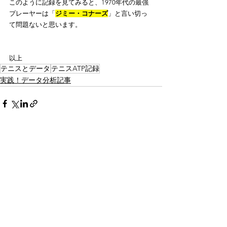
このように記録を見てみると、1970年代の最強
プレーヤーは「
ジミー・コナーズ
」と言い切っ
て問題ないと思います。
以上
テニスとデータ
テニスATP記録
実践！データ分析記事
すべて表示
関連記事