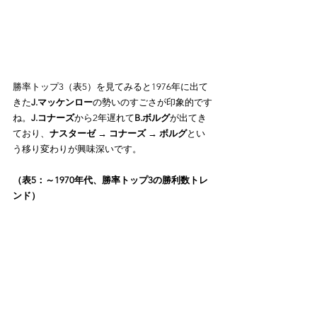
勝率トップ3（表5）を見てみると1976年に出て
きた
J.マッケンロー
の勢いのすごさが印象的です
ね。
J.コナーズ
から2年遅れて
B.ボルグ
が出てき
ており、
ナスターゼ → コナーズ → ボルグ
とい
う移り変わりが興味深いです。
（表5：～1970年代、勝率トップ3の勝利数トレ
ンド）