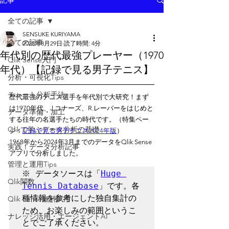
記事
全ての記事
SENSUKE KURIYAMA
全ての記事
2025年8月29日
読了時間: 4分
年代別の歴代最強プレーヤー（1970
Qlik Sense入門
年代）【記録で見る男子テニス】
分析・可視化Tips
チャート分析手法
歴代最強のテニス選手を年代別で大研究！まず
は1970年代、J.コナーズ、R.レーバーをはじめと
データ準備・加工
する往年の名選手たちの時代です。（特集ペー
Qlikで学ぶデータ分析の基礎
ジ：
記録で見る男子テニス2024年版
）
1968年から2024年3月までのデータをQlik Sense
実践！データ分析記事
アプリで分析しました。
管理と運用Tips
※ データソースは「
Huge 
Qlik関数
Tennis Database
」です。各
種情報を参考にした独自集計の
Qlik Sense無料試用
ため、お楽しみの範囲というこ
ナレッジ活用・エージェントAI
とでご了承ください。