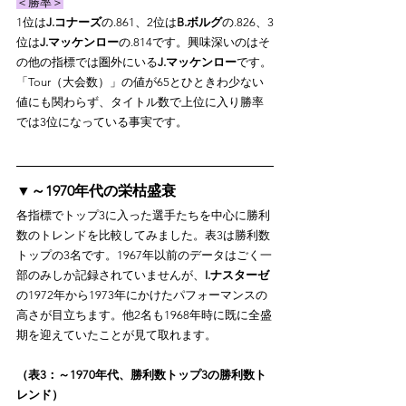
＜勝率＞
1位は
J.コナーズ
の.861、2位は
B.ボルグ
の.826、3
位は
J.マッケンロー
の.814です。興味深いのはそ
の他の指標では圏外にいる
J.マッケンロー
です。
「Tour（大会数）」の値が65とひときわ少ない
値にも関わらず、タイトル数で上位に入り勝率
では3位になっている事実です。
▼～1970年代の栄枯盛衰
各指標でトップ3に入った選手たちを中心に勝利
数のトレンドを比較してみました。表3は勝利数
トップの3名です。1967年以前のデータはごく一
部のみしか記録されていませんが、
I.ナスターゼ
の1972年から1973年にかけたパフォーマンスの
高さが目立ちます。他2名も1968年時に既に全盛
期を迎えていたことが見て取れます。
（表3：～1970年代、勝利数トップ3の勝利数ト
レンド）