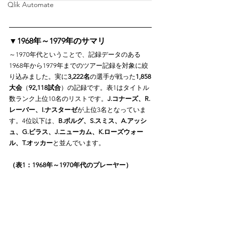
Qlik Automate
▼1968年～1979年のサマリ
～1970年代ということで、記録データのある
1968年から1979年までのツアー記録を対象に絞
り込みました。実に
3,222名
の選手が戦った
1,858
大会
（
92,118試合
）の記録です。表1はタイトル
数ランク上位10名のリストです。
J.コナーズ、R.
レーバー、I.ナスターゼ
が上位3名となっていま
す。4位以下は、
B.ボルグ、S.スミス、A.アッシ
ュ、G.ビラス、J.ニューカム、K.ローズウォー
ル、T.オッカー
と並んでいます。
（表1：1968年～1970年代のプレーヤー）