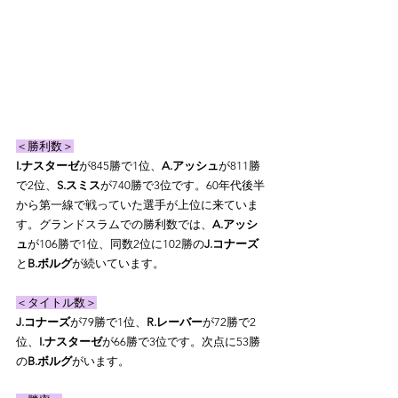
＜勝利数＞
I.ナスターゼ
が845勝で1位、
A.アッシュ
が811勝
で2位、
S.スミス
が740勝で3位です。60年代後半
から第一線で戦っていた選手が上位に来ていま
す。グランドスラムでの勝利数では、
A.アッシ
ュ
が106勝で1位、同数2位に102勝の
J.コナーズ
と
B.ボルグ
が続いています。
＜タイトル数＞
J.コナーズ
が79勝で1位、
R.レーバー
が72勝で2
位、
I.ナスターゼ
が66勝で3位です。次点に53勝
の
B.ボルグ
がいます。