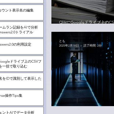
kアカウント表示名の編集
QlikにGoogleドライブ上の
ームラン記録をAIで分析
を一括で取り込む
 Answers2.0トライアル
とも
Answers2.0の利用設定
2025年2月18日
読了時間: 2分
にGoogleドライブ上のCSVフ
を一括で取り込む
名をIDで識別して表示した
Sense操作Tips集
ファイルサーバーにつなぎた
ェントAIでデータ分析