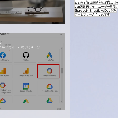
2023年5月の新機能
分析手法
AI
Ceil関数
円グラフ
ユーザー展開
Sharepoint
Snowflake
Dual関数
データフロー入門
UIの変更
likとe-Stat APIを接続する
t
23年11月9日
読了時間: 1分
lik SenseとBigQuery を繋いでみた