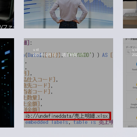
CSVファイル
モニタリングアプリでリネージを確認！
Q
u st
u s
2023年12月1日
読了時間: 4分
20
い！
オンプレからSaaSへのアプリ手動移行
Q