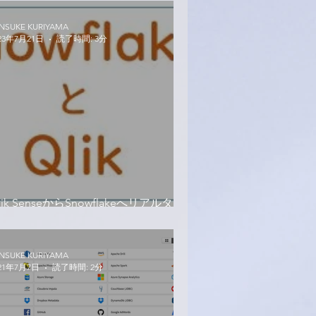
NSUKE KURIYAMA
23年7月21日
読了時間: 3分
lik SenseからSnowflakeへリアルタイ
にクエリを投げる_Direct Query
NSUKE KURIYAMA
21年7月7日
読了時間: 2分