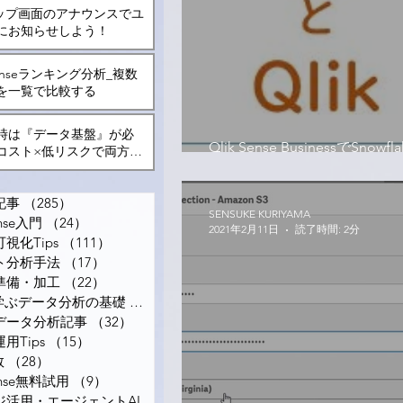
kトップ画面のアナウンスでユ
にお知らせしよう！
 Senseランキング分析_複数
を一覧で比較する
入時は『データ基盤』が必
Qlik Sense BusinessでSnow
コスト×低リスクで両方を
してみる
る方法とは？
記事
（285）
285件の記事
SENSUKE KURIYAMA
ense入門
（24）
24件の記事
2021年2月11日
読了時間: 2分
視化Tips
（111）
111件の記事
ト分析手法
（17）
17件の記事
準備・加工
（22）
22件の記事
で学ぶデータ分析の基礎
（12）
12件の記事
データ分析記事
（32）
32件の記事
用Tips
（15）
15件の記事
数
（28）
28件の記事
Sense無料試用
（9）
9件の記事
ナレッジ活用・エージェントAI
（6）
6件の記事