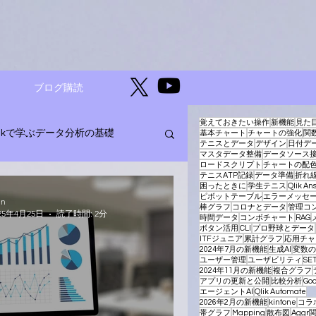
ブログ購読
覚えておきたい操作
新機能
見た
likで学ぶデータ分析の基礎
基本チャート
チャートの強化
関
テニスとデータ
デザイン
日付デ
マスタデータ整備
データソース
ロードスクリプト
チャートの配
テニスATP記録
データ準備
折れ
困ったときに
学生テニス
Qlik An
ージェントAI
ピボットテーブル
エラーメッセ
in
棒グラフ
コロナとデータ
管理コ
25年4月25日
読了時間: 2分
時間データ
コンボチャート
RAG
ボタン活用
CLI
プロ野球とデータ
ITFジュニア
累計グラフ
応用チャ
2024年7月の新機能
生成AI
変数の
ユーザー管理
ユーザビリティ
SE
2024年11月の新機能
複合グラフ
アプリの更新と公開
比較分析
Goo
エージェントAI
Qlik Automate
2026年2月の新機能
kintone
コラ
帯グラフ
Mapping
散布図
Aggr