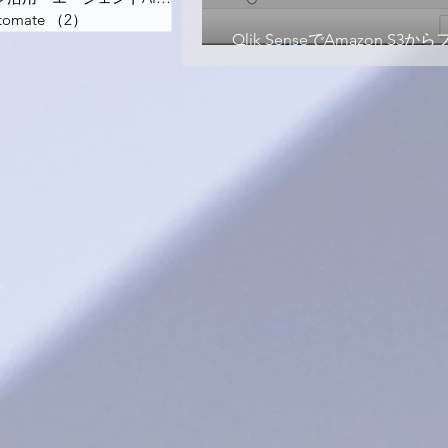
tomate
（2）
2件の記事
Qlik SenseでAmazon S3
読み込み！