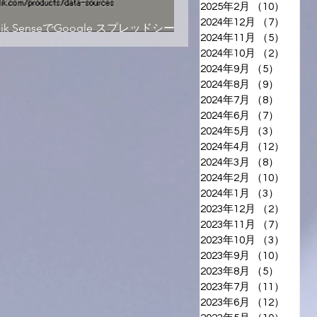
2025年2月
（10）
10件
2024年12月
（7）
7件の
lik SenseでGoogle スプレッドシート
2024年11月
（5）
5件の
読み込んでみる
2024年10月
（2）
2件の
2024年9月
（5）
5件の
2024年8月
（9）
9件の
2024年7月
（8）
8件の
2024年6月
（7）
7件の
2024年5月
（3）
3件の
2024年4月
（12）
12件
2024年3月
（8）
8件の
2024年2月
（10）
10件
2024年1月
（3）
3件の
2023年12月
（2）
2件の
2023年11月
（7）
7件の
2023年10月
（3）
3件の
2023年9月
（10）
10件
2023年8月
（5）
5件の
2023年7月
（11）
11件
2023年6月
（12）
12件