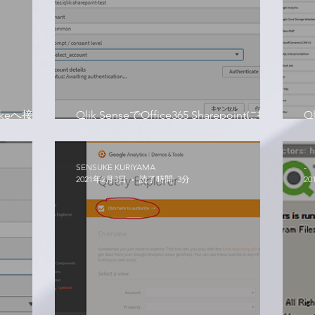
flakeへ接続
Qlik SenseでOffice365 Sharepointに接続
Q
してみる！
ル
SENSUKE KURIYAMA
-
2021年2月3日
読了時間: 3分
20