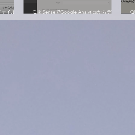
からファイルを
Qlik SenseでGoogle Analyticsからデー
Q
タを読み込み！
を