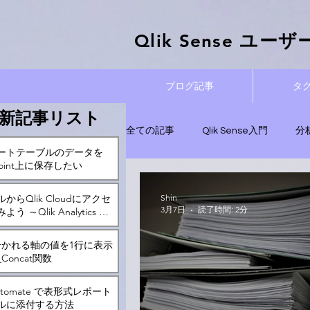
Qlik Sense ​ユ
ブログ記事
タ
新記事リスト
全ての記事
Qlik Sense入門
分
ートテーブルのデータを
ePoint上に保存したい
実践！データ分析記事
管理と運
からQlik Cloudにアクセ
Shin
3月7日
読了時間: 2分
う ～Qlik Analytics ア
Qlik Automate
分かれる軸の値を1行に表示
Concat関数
 Automate で表形式レポート
ルに添付する方法