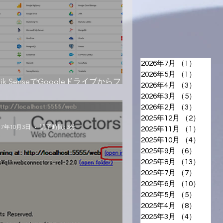
2026年7月
（1）
1件の
2026年5月
（1）
1件の
lik SenseでGoogleドライブからファイ
2026年4月
（3）
3件の
を読み込み！
2026年3月
（5）
5件の
2026年2月
（3）
3件の
2025年12月
（2）
2件の
17年10月3日
読了時間: 3分
2025年11月
（1）
1件の
2025年10月
（4）
4件の
2025年9月
（6）
6件の
2025年8月
（13）
13件
2025年7月
（7）
7件の
2025年6月
（10）
10件
2025年5月
（5）
5件の
2025年4月
（8）
8件の
2025年3月
（4）
4件の