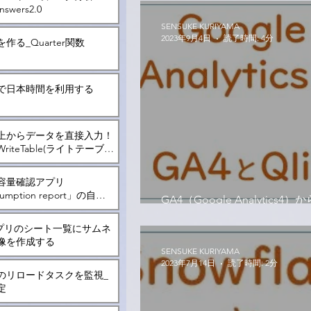
nswers2.0
SENSUKE KURIYAMA
2023年9月4日
読了時間: 4分
作る_Quarter関数
で日本時間を利用する
上からデータを直接入力！
riteTable(ライトテーブ
ついて
容量確認アプリ
umption report」の自動
GA4（Google Analytics
読み込み！
kアプリのシート一覧にサムネ
像を作成する
SENSUKE KURIYAMA
2023年7月14日
読了時間: 2分
のリロードタスクを監視_
定