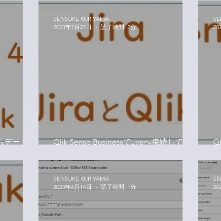
SENSUKE KURIYAMA
SE
2023年7月27日
読了時間: 2分
20
4）からデータを
Qlik Sense BusinessでJiraへ接続してみ
Q
る
ム
SENSUKE KURIYAMA
SE
2023年6月14日
読了時間: 1分
20