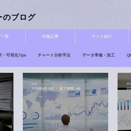
ーザーのブログ
グ一覧
特集記事
サイト紹介
析・可視化Tips
チャート分析手法
データ準備・加工
Q
用Tips
Qlik関数
Qlik Sense無料試用
ナレッジ活用・エ
u st
Sh
2025年8月18日
読了時間: 3分
20