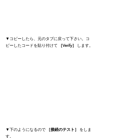
▼コピーしたら、元のタブに戻って下さい。コ
ピーしたコードを貼り付けて
 ［Verify］ 
します。
▼下のようになるので
 ［接続のテスト］ 
をしま
す。