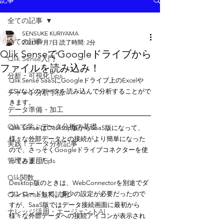
記事
全ての記事
SENSUKE KURIYAMA
全ての記事
2021年7月7日
読了時間: 2分
Qlik SenseでGoogleドライブから
Qlik Sense入門
ファイルを読み込み！
分析・可視化Tips
Qlik Sense SaaSにGoogleドライブ上のExcelや
CSVなどのデータを読み込んで分析することがで
チャート分析手法
きます。 
データ準備・加工
Qlikで学ぶデータ分析の基礎
Qlik Sense はDesktop版からSaaS版になって、
様々な外部データとの接続がより簡単になった
実践！データ分析記事
ので、さっそくGoogleドライブコネクターを使
管理と運用Tips
ってみました！
Qlik関数
Desktop版のときは、WebConnectorを別途でダ
Qlik Sense無料試用
ウンロードして、多少の設定が必要だったので
すが、SaaS版ではデータ接続画面に最初から
ナレッジ活用・エージェントAI
様々な外部データへの接続アイコンが表示され