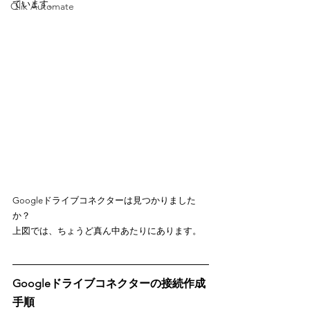
ています。
Qlik Automate
Googleドライブコネクターは見つかりました
か？
上図では、ちょうど真ん中あたりにあります。
Googleドライブコネクターの接続作成
手順