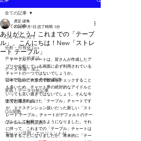
記事
全ての記事
虎定 諸角
全ての記事
2025年7月1日
読了時間: 5分
ありがとう！これまでの「テーブ
Qlik Sense入門
ル」、こんにちは！New「ストレ
分析・可視化Tips
ート テーブル」
チャート分析手法
「テーブル」チャートは、皆さんが作成したア
プリや分析している画面に必ず利用されている
データ準備・加工
チャートの一つではないでしょうか。
Qlikで学ぶデータ分析の基礎
日本では特に表形式で数値をチェックすること
も多いため、チャート界の絶対的なアイドルと
実践！データ分析記事
いっても言い過ぎではないでしょう。そんな今
管理と運用Tips
まで利用され続けた「テーブル」チャートです
が、エクステンション扱いだった新しい「スト
Qlik関数
レート テーブル」チャートがデフォルトのテー
ブルとして利用できるようになりました。それ
Qlik Sense無料試用
に伴って、これまでの「テーブル」チャートは
ナレッジ活用・エージェントAI
勇退することになりましたが、将来的に「テー