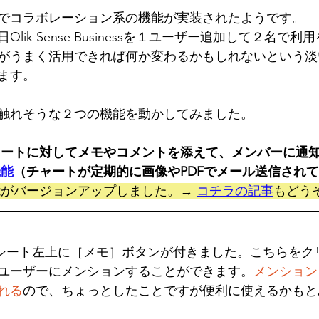
でコラボレーション系の機能が実装されたようです。
lik Sense Businessを１ユーザー追加して２名で
がうまく活用できれば何か変わるかもしれないという淡
ます。
触れそうな２つの機能を動かしてみました。
ャートに対してメモやコメントを添えて、メンバーに通
機能
（チャートが定期的に画像やPDFでメール送信され
8 機能がバージョンアップしました。→ 
コチラの記事
もどう
アプリのシート左上に［メモ］ボタンが付きました。こちらを
ユーザーにメンションすることができます。
メンション
れる
ので、ちょっとしたことですが便利に使えるかもと