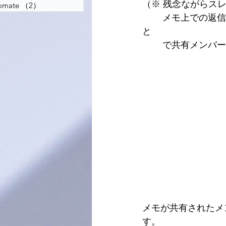
（※ 残念ながらス
tomate
（2）
2件の記事
	メモ上での返信などのやり取りの機能はありませんが、メモの編集権限を設定するこ
と
	で共有メンバ
メモが共有されたメ
す。