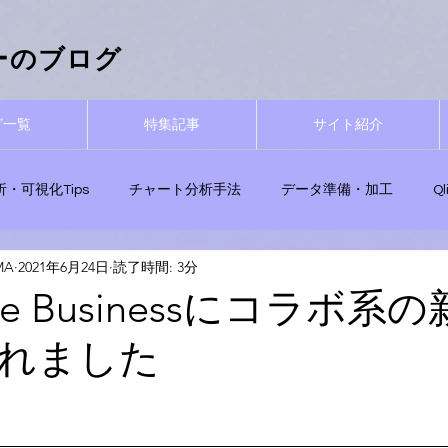
ーザーのブログ
グ一覧
特集記事
サイト紹介
析・可視化Tips
チャート分析手法
データ準備・加工
Q
MA
2021年6月24日
読了時間: 3分
用Tips
Qlik関数
Qlik Sense無料試用
ナレッジ活用・エ
ense Businessにコラボ系
れました