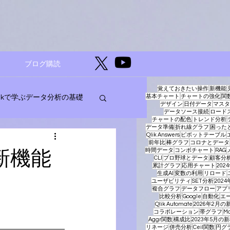
ブログ購読
覚えておきたい操作
新機能
基本チャート
チャートの強化
関
likで学ぶデータ分析の基礎
デザイン
日付データ
マスタ
データソース接続
ロード
チャートの配色
トレンド分析
データ準備
折れ線グラフ
困った
Qlik Answers
ピボットテーブル
ージェントAI
前年比
棒グラフ
コロナとデータ
の新機能
時間データ
コンボチャート
RAG
CLI
プロ野球とデータ
顧客分
累計グラフ
応用チャート
20
生成AI
変数の利用
リロード
ユーザビリティ
SET分析
202
複合グラフ
データフロー
アプ
比較分析
Google
自動化
エー
Qlik Automate
2026年2月の
コラボレーション
帯グラフ
Ma
Aggr関数
構成比
2023年5月の
リネージ
併売分析
Ceil関数
円グ