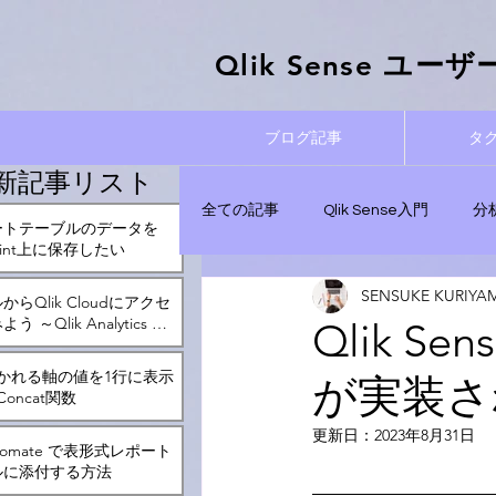
Qlik Sense ​ユ
ブログ記事
タ
新記事リスト
全ての記事
Qlik Sense入門
分
ートテーブルのデータを
Point上に保存したい
SENSUKE KURIYA
実践！データ分析記事
管理と運
らQlik Cloudにアクセ
 ～Qlik Analytics ア
Qlik S
かれる軸の値を1行に表示
が実装さ
Qlik Automate
oncat関数
更新日：
2023年8月31日
Automate で表形式レポート
ルに添付する方法