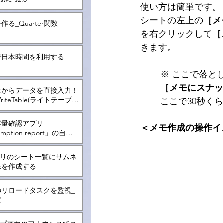
使い方は簡単です。
シートの左上の
［メ
る_Quarter関数
を右クリックして
［
きます。
で日本時間を利用する
	※ ここで落
［メモにスナッ
上からデータを直接入力！
iteTable(ライトテーブ
	ここで30秒
いて
容量確認アプリ
＜メモ作成の操作イ
mption report」の自動
アプリのシート一覧にサムネ
像を作成する
のリロードタスクを監視_
定