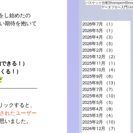
バスケット分析
Sharepoint
Sno
データフロー入門
U
利用をし始めたの
い期待を抱いて
2026年7月
（1）
1件の記
2026年5月
（1）
1件の記
2026年4月
（3）
3件の記
2026年3月
（5）
5件の記
2026年2月
（3）
3件の記
2025年12月
（2）
2件の
知できる！）
2025年11月
（1）
1件の
2025年10月
（4）
4件の
てくる！）
2025年9月
（6）
6件の記
ぞ
2025年8月
（13）
13件の
2025年7月
（7）
7件の記
2025年6月
（10）
10件の
2025年5月
（5）
5件の記
クリックすると、
2025年4月
（8）
8件の記
されたユーザー
2025年3月
（4）
4件の記
思いました。
2025年2月
（10）
10件の
2024年12月
（7）
7件の