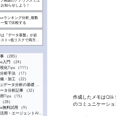
トップ画面のアナウンスでユ
にお知らせしよう！
Senseランキング分析_複数
を一覧で比較する
時は『データ基盤』が必
コスト×低リスクで両方を
る方法とは？
事
（285）
285件の記事
nse入門
（24）
24件の記事
化Tips
（111）
111件の記事
分析手法
（17）
17件の記事
備・加工
（22）
22件の記事
で学ぶデータ分析の基礎
（12）
12件の記事
ータ分析記事
（32）
32件の記事
Tips
（15）
15件の記事
作成したメモはQli
（28）
28件の記事
のコミュニケーショ
ense無料試用
（9）
9件の記事
ナレッジ活用・エージェントAI
（6）
6件の記事