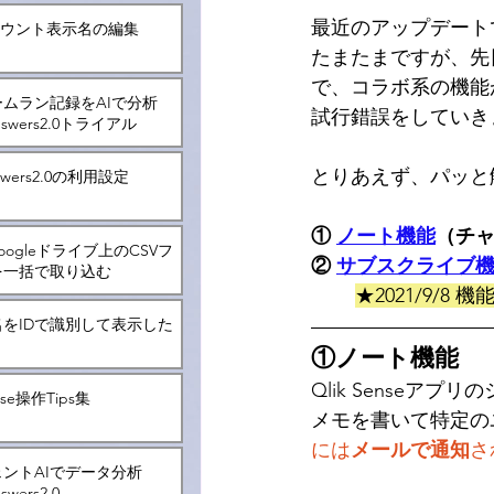
最近のアップデート
アカウント表示名の編集
たまたまですが、先日Q
で、コラボ系の機能
ムラン記録をAIで分析
試行錯誤をしていき
Answers2.0トライアル
とりあえず、パッと
nswers2.0の利用設定
① 
ノート機能
（チ
Googleドライブ上のCSVフ
② 
サブスクライブ
を一括で取り込む
★2021/9/
をIDで識別して表示した
①ノート機能
Qlik Sense
ense操作Tips集
メモを書いて特定の
には
メールで通知
さ
ントAIでデータ分析
nswers2.0