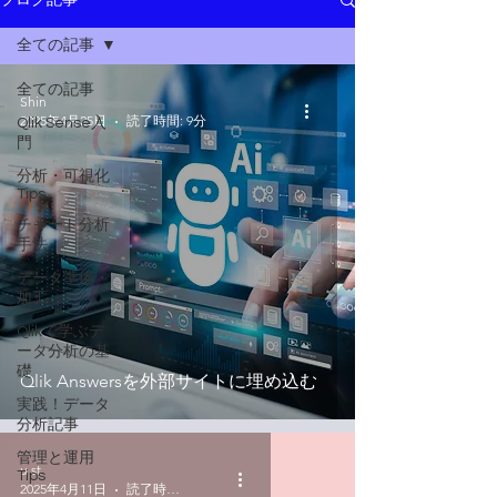
ブログ記事
全ての記事
全ての記事
Shin
2025年4月25日
読了時間: 9分
Qlik Sense入
門
分析・可視化
Tips
チャート分析
手法
データ準備・
加工
Qlikで学ぶデ
ータ分析の基
礎
Qlik Answersを外部サイトに埋め込む
実践！データ
分析記事
管理と運用
u st
Tips
2025年4月11日
読了時間: 4分