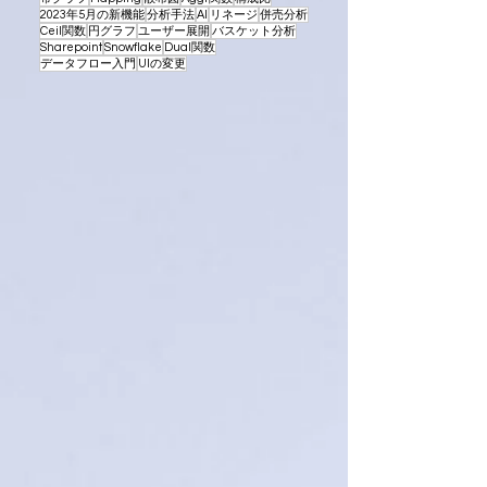
2023年5月の新機能
分析手法
AI
リネージ
併売分析
Ceil関数
円グラフ
ユーザー展開
バスケット分析
Sharepoint
Snowflake
Dual関数
データフロー入門
UIの変更