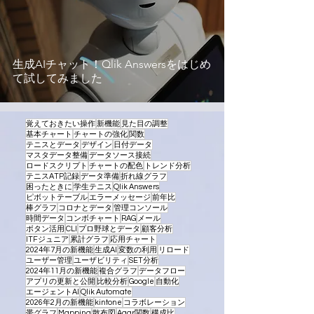
生成AIチャット！Qlik Answersをはじめ
て試してみました
覚えておきたい操作
新機能
見た目の調整
基本チャート
チャートの強化
関数
テニスとデータ
デザイン
日付データ
マスタデータ整備
データソース接続
ロードスクリプト
チャートの配色
トレンド分析
テニスATP記録
データ準備
折れ線グラフ
困ったときに
学生テニス
Qlik Answers
ピボットテーブル
エラーメッセージ
前年比
棒グラフ
コロナとデータ
管理コンソール
時間データ
コンボチャート
RAG
メール
ボタン活用
CLI
プロ野球とデータ
顧客分析
ITFジュニア
累計グラフ
応用チャート
2024年7月の新機能
生成AI
変数の利用
リロード
ユーザー管理
ユーザビリティ
SET分析
2024年11月の新機能
複合グラフ
データフロー
アプリの更新と公開
比較分析
Google
自動化
エージェントAI
Qlik Automate
2026年2月の新機能
kintone
コラボレーション
帯グラフ
Mapping
散布図
Aggr関数
構成比