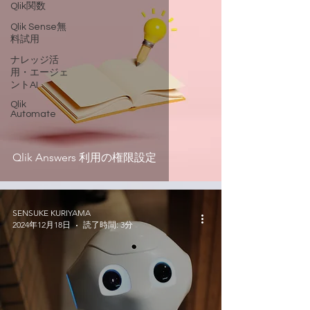
Qlik関数
Qlik Sense無
料試用
ナレッジ活
用・エージェ
ントAI
Qlik
Automate
Qlik Answers 利用の権限設定
SENSUKE KURIYAMA
2024年12月18日
読了時間: 3分