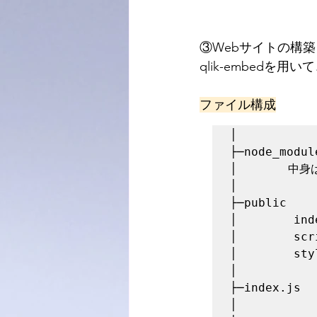
③Webサイトの構築
qlik-embed
ファイル構成
│ 

├─node_module
│  　　  中身
│           
├─public

│        ind
│        scr
│        sty
│ 

├─index.js

│ 
