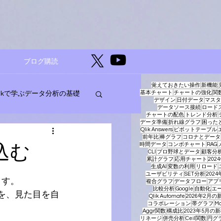
ブログ購読
覚えておきたい操作
新機能
基本チャート
チャートの強化
関
likで学ぶデータ分析の基礎
デザイン
日付データ
マスタ
データソース接続
ロード
チャートの配色
トレンド分析
データ準備
折れ線グラフ
困った
Qlik Answers
ピボットテーブル
ージェントAI
前年比
棒グラフ
コロナとデータ
め込む
時間データ
コンボチャート
RAG
CLI
プロ野球とデータ
顧客分
累計グラフ
応用チャート
20
生成AI
変数の利用
リロード
ユーザビリティ
SET分析
202
ます。
複合グラフ
データフロー
アプ
比較分析
Google
自動化
エー
トを、見た目を自
Qlik Automate
2026年2月の
コラボレーション
帯グラフ
Ma
Aggr関数
構成比
2023年5月の
リネージ
併売分析
Ceil関数
円グ