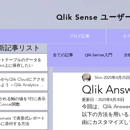
Qlik Sense ​ユ
ブログ記事
タ
新記事リスト
全ての記事
Qlik Sense入門
分
ートテーブルのデータを
Point上に保存したい
Shin
2025年4月25日
実践！データ分析記事
管理と運
らQlik Cloudにアクセ
 ～Qlik Analytics ア
Qlik 
かれる軸の値を1行に表示
更新日：
2025年8月30日
Qlik Automate
oncat関数
今回は、Qlik An
以下の方法を用いるこ
Automate で表形式レポート
由にカスタマイズし
ルに添付する方法