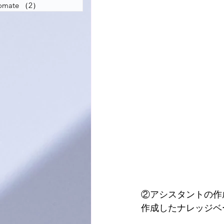
tomate
（2）
2件の記事
②アシスタントの作
作成したナレッジベ