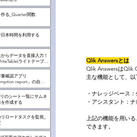
る_Quarter関数
で日本時間を利用する
上からデータを直接入力！
Qlik Answersとは
iteTable(ライトテーブ
いて
Qlik Answersは
容量確認アプリ
主な機能として、以
mption report」の自動
・ナレッジベース：
アプリのシート一覧にサムネ
・アシスタント：ナ
像を作成する
のリロードタスクを監視_
上記の機能を用いるこ
定
できます。