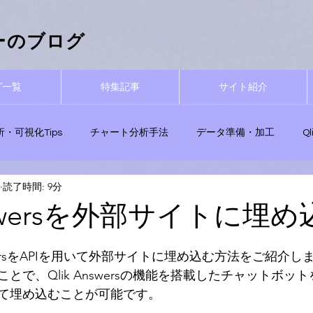
ーザーのブログ
グ一覧
特集記事
サイト紹介
析・可視化Tips
チャート分析手法
データ準備・加工
Q
読了時間: 9分
用Tips
Qlik関数
Qlik Sense無料試用
ナレッジ活用・エ
Answersを外部サイトに埋
swersをAPIを用いて外部サイトに埋め込む方法をご紹介し
とで、Qlik Answersの機能を搭載したチャットボッ
て埋め込むことが可能です。