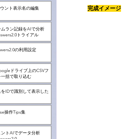
完成イメージ
アカウント表示名の編集
ムラン記録をAIで分析
Answers2.0トライアル
nswers2.0の利用設定
Googleドライブ上のCSVフ
を一括で取り込む
をIDで識別して表示した
ense操作Tips集
ントAIでデータ分析
nswers2.0