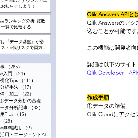
トップ画面のアナウンスでユ
にお知らせしよう！
Qlik Answers API
と
Senseランキング分析_複数
Qlik Answers
を一覧で比較する
込むことが可能です
時は『データ基盤』が必
この機能は開発者向
コスト×低リスクで両方を
る方法とは？
詳細は以下のサイト
事
（285）
285件の記事
Qlik Developer - APIs
nse入門
（24）
24件の記事
化Tips
（111）
111件の記事
分析手法
（17）
17件の記事
備・加工
（22）
22件の記事
作成手順
で学ぶデータ分析の基礎
（12）
12件の記事
①データの準備
ータ分析記事
（32）
32件の記事
Qlik Cloudに
Tips
（15）
15件の記事
（28）
28件の記事
ense無料試用
（9）
9件の記事
ナレッジ活用・エージェントAI
（6）
6件の記事