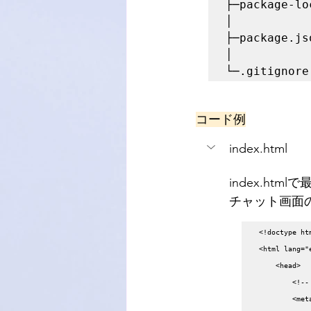
├─package-lo
│ 

├─package.jso
│ 

└─.gitignore
コード例
index.html
index.h
チャット画面の
<!doctype htm
<html lang="e
    <head>

        <!-- ドキュメントのメタデータと文字エンコーディングを指定 -->

        <meta charset="UTF-8" />
