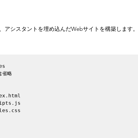
を用いて、アシスタントを埋め込んだWebサイトを構築します
s

は省略

      

ex.html

ipts.js

les.css
