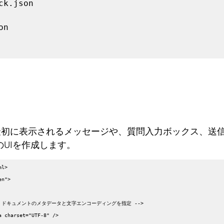
ck.json

n

tmlで最初に表示されるメッセージや、質問入力ボックス、
UIを作成します。
l>

n">
