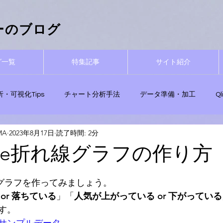
ーザーのブログ
グ一覧
特集記事
サイト紹介
析・可視化Tips
チャート分析手法
データ準備・加工
Q
MA
2023年8月17日
読了時間: 2分
用Tips
Qlik関数
Qlik Sense無料試用
ナレッジ活用・エ
Sense折れ線グラフの作り方
折れ線グラフを作ってみましょう。
or 落ちている
」「
人気が上がっている or 下がっている
す。