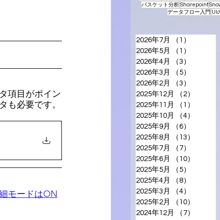
バスケット分析
Sharepoint
Sno
データフロー入門
U
2026年7月
（1）
1件の記
2026年5月
（1）
1件の記
2026年4月
（3）
3件の記
2026年3月
（5）
5件の記
2026年2月
（3）
3件の記
タ項目がポイン
2025年12月
（2）
2件の
タも必要です。
2025年11月
（1）
1件の
2025年10月
（4）
4件の
2025年9月
（6）
6件の記
2025年8月
（13）
13件の
2025年7月
（7）
7件の記
2025年6月
（10）
10件の
2025年5月
（5）
5件の記
2025年4月
（8）
8件の記
2025年3月
（4）
4件の記
細モードはON
2025年2月
（10）
10件の
2024年12月
（7）
7件の