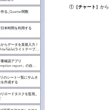
①
［チャート］
から
る_Quarter関数
で日本時間を利用する
上からデータを直接入力！
iteTable(ライトテーブ
いて
容量確認アプリ
mption report」の自動
アプリのシート一覧にサムネ
像を作成する
のリロードタスクを監視_
定