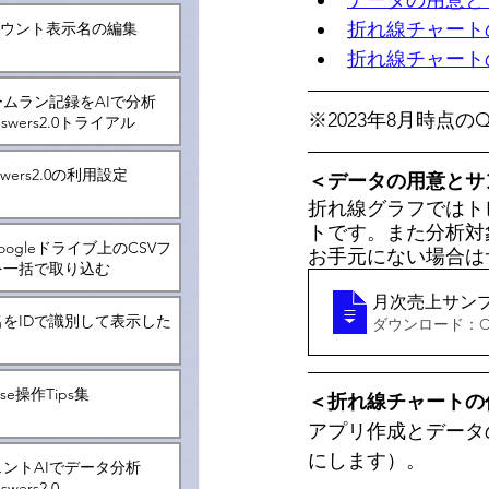
データの用意と
折れ線チャート
アカウント表示名の編集
折れ線チャート
ムラン記録をAIで分析
※2023年8月時点のQl
Answers2.0トライアル
nswers2.0の利用設定
＜データの用意とサ
折れ線グラフではト
トです。また分析対
Googleドライブ上のCSVフ
お手元にない場合は
を一括で取り込む
月次売上サン
をIDで識別して表示した
ダウンロード：CSV
ense操作Tips集
＜折れ線チャートの
アプリ作成とデータ
にします）。
ントAIでデータ分析
nswers2.0