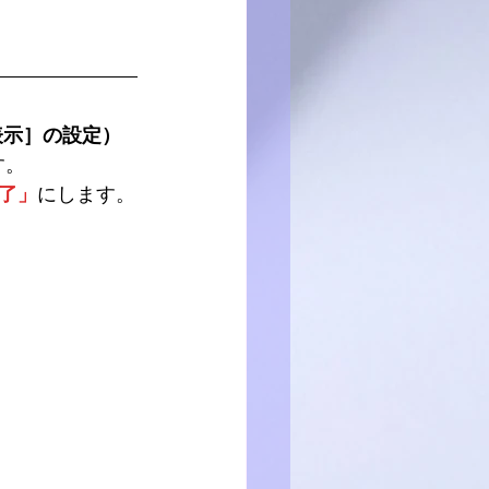
表示］
の設定）
す。
了」
にします。