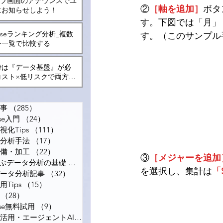
トップ画面のアナウンスでユ
②
［軸を追加］
ボタ
にお知らせしよう！
す。下図では「月」
Senseランキング分析_複数
す。（このサンプル
を一覧で比較する
時は『データ基盤』が必
コスト×低リスクで両方を
る方法とは？
事
（285）
285件の記事
nse入門
（24）
24件の記事
化Tips
（111）
111件の記事
分析手法
（17）
17件の記事
備・加工
（22）
22件の記事
③
［メジャーを追加
で学ぶデータ分析の基礎
（12）
12件の記事
を選択し、集計は
「
ータ分析記事
（32）
32件の記事
Tips
（15）
15件の記事
（28）
28件の記事
ense無料試用
（9）
9件の記事
ナレッジ活用・エージェントAI
（6）
6件の記事