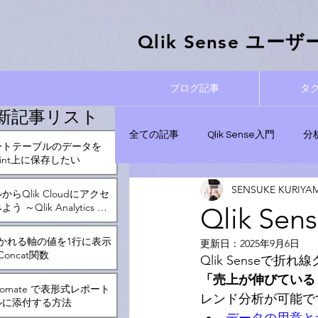
Qlik Sense ​ユ
ブログ記事
タ
新記事リスト
全ての記事
Qlik Sense入門
分
ートテーブルのデータを
Point上に保存したい
SENSUKE KURIYA
実践！データ分析記事
管理と運
らQlik Cloudにアクセ
 ～Qlik Analytics ア
Qlik 
かれる軸の値を1行に表示
更新日：
2025年9月6日
Qlik Automate
oncat関数
Qlik Senseで
「売上が伸びている 
Automate で表形式レポート
レンド分析が可能で
ルに添付する方法