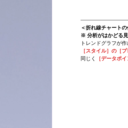
＜折れ線チャートの
※ 分析がはかどる
トレンドグラフが作
［スタイル］の［プ
同じく
［データポイ