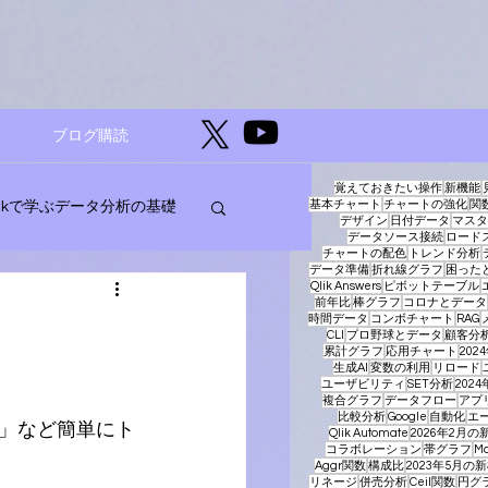
ブログ購読
覚えておきたい操作
新機能
基本チャート
チャートの強化
関
likで学ぶデータ分析の基礎
デザイン
日付データ
マスタ
データソース接続
ロード
チャートの配色
トレンド分析
データ準備
折れ線グラフ
困った
Qlik Answers
ピボットテーブル
ージェントAI
前年比
棒グラフ
コロナとデータ
時間データ
コンボチャート
RAG
CLI
プロ野球とデータ
顧客分
累計グラフ
応用チャート
20
生成AI
変数の利用
リロード
ユーザビリティ
SET分析
202
複合グラフ
データフロー
アプ
比較分析
Google
自動化
エー
」など簡単にト
Qlik Automate
2026年2月の
コラボレーション
帯グラフ
Ma
Aggr関数
構成比
2023年5月の
リネージ
併売分析
Ceil関数
円グ