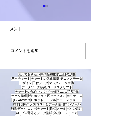
コメント
Qlik Senseファネルチャー
Qlikで人口ピ
コメントを追加…
トの作り方
成する
覚えておきたい操作
新機能
見た目の調整
基本チャート
チャートの強化
関数
テニスとデータ
デザイン
日付データ
マスタデータ整備
データソース接続
ロードスクリプト
チャートの配色
トレンド分析
テニスATP記録
データ準備
折れ線グラフ
困ったときに
学生テニス
Qlik Answers
ピボットテーブル
エラーメッセージ
前年比
棒グラフ
コロナとデータ
管理コンソール
時間データ
コンボチャート
RAG
メール
ボタン活用
CLI
プロ野球とデータ
顧客分析
ITFジュニア
累計グラフ
応用チャート
2024年7月の新機能
生成AI
変数の利用
リロード
ユーザー管理
ユーザビリティ
SET分析
2024年11月の新機能