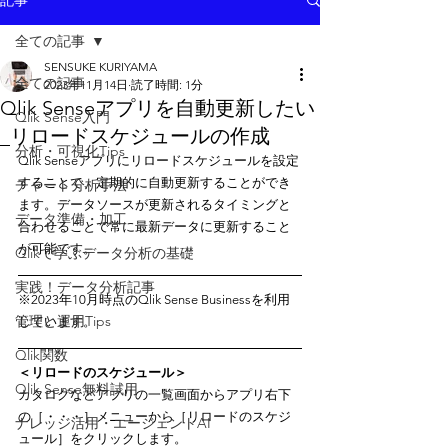
記事
全ての記事
SENSUKE KURIYAMA
全ての記事
2023年11月14日
読了時間: 1分
Qlik Senseアプリを自動更新したい
Qlik Sense入門
_リロードスケジュールの作成
分析・可視化Tips
Qlik Senseアプリにリロードスケジュールを設定
することで、定期的に自動更新することができ
チャート分析手法
ます。データソースが更新されるタイミングと
データ準備・加工
合わせることで常に最新データに更新すること
が可能です。
Qlikで学ぶデータ分析の基礎
実践！データ分析記事
※2023年10月時点のQlik Sense Businessを利用
管理と運用Tips
しています。
Qlik関数
＜リロードのスケジュール＞
Qlik Sense無料試用
カタログなどアプリの一覧画面からアプリ右下
の［・・・］メニューから［リロードのスケジ
ナレッジ活用・エージェントAI
ュール］をクリックします。