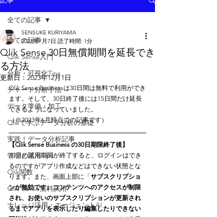
記事
全ての記事
SENSUKE KURIYAMA
全ての記事
2023年7月7日
読了時間: 1分
Qlik Sense 30日無償期間を延長でき
Qlik Sense入門
る方法
分析・可視化Tips
更新日：
2023年12月1日
Qlik Sense Businessは30日間は無料で利用ができ
チャート分析手法
ます。そして、30日終了後には15日間だけ延長
データ準備・加工
できるようになっていました。
（※2023年6月時点での記事です）
Qlikで学ぶデータ分析の基礎
実践！データ分析記事
【Qlik Sense Business の30日期限終了後】
管理と運用Tips
30日の試用期間が終了すると、ログインはでき
るのですがアプリ作成などはできない状態とな
Qlik関数
ります。また、画面上部に「
サブスクリプショ
ンが無効です。コンテンツへのアクセスが制限
Qlik Sense無料試用
され、お使いのサブスクリプションが更新され
ナレッジ活用・エージェントAI
るまでアプリを表示したり編集したりできない