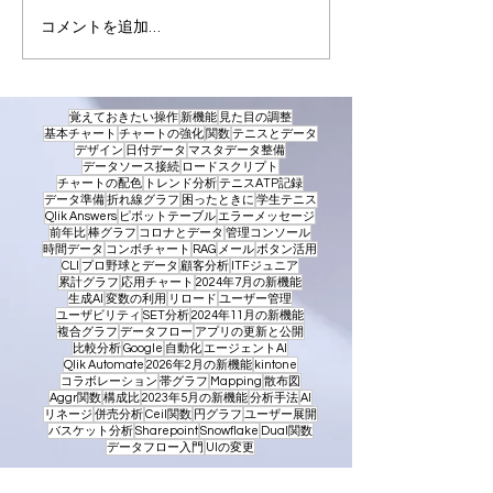
Qlik Sense Businessのユ
Qlik Sense Bus
コメントを追加…
ーザー招待でエラー
ライアル環境）
ザー招待方法
覚えておきたい操作
新機能
見た目の調整
基本チャート
チャートの強化
関数
テニスとデータ
デザイン
日付データ
マスタデータ整備
データソース接続
ロードスクリプト
チャートの配色
トレンド分析
テニスATP記録
データ準備
折れ線グラフ
困ったときに
学生テニス
Qlik Answers
ピボットテーブル
エラーメッセージ
前年比
棒グラフ
コロナとデータ
管理コンソール
時間データ
コンボチャート
RAG
メール
ボタン活用
CLI
プロ野球とデータ
顧客分析
ITFジュニア
累計グラフ
応用チャート
2024年7月の新機能
生成AI
変数の利用
リロード
ユーザー管理
ユーザビリティ
SET分析
2024年11月の新機能
複合グラフ
データフロー
アプリの更新と公開
比較分析
Google
自動化
エージェントAI
Qlik Automate
2026年2月の新機能
kintone
コラボレーション
帯グラフ
Mapping
散布図
Aggr関数
構成比
2023年5月の新機能
分析手法
AI
リネージ
併売分析
Ceil関数
円グラフ
ユーザー展開
バスケット分析
Sharepoint
Snowflake
Dual関数
データフロー入門
UIの変更