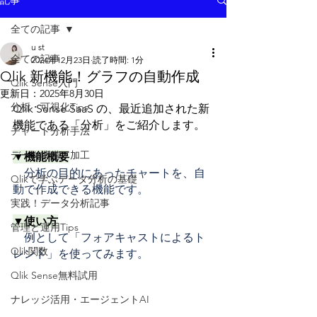
記事
全ての記事
u st
全ての記事
2024年12月23日
読了時間: 1分
Qlik 新機能！グラフの自動作成
Qlik Sense入門
更新日：
2025年8月30日
分析・可視化Tips
Qlik Sense SaaS の、最近追加された新
機能である「分析」をご紹介します。
チャート分析手法
データ準備・加工
▼機能概要
　分析の目的にあったチャートを、自
Qlikで学ぶデータ分析の基礎
動で作成できる機能です。
実践！データ分析記事
▼使い方
管理と運用Tips
　例として「フォアキャストによるト
Qlik関数
レンド」を使ってみます。
Qlik Sense無料試用
ナレッジ活用・エージェントAI