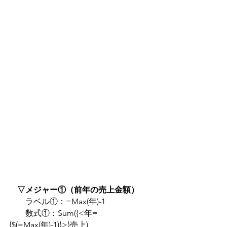
▽メジャー①（前年の売上金額）
　　ラベル①：=Max(年)-1
　　数式①：Sum({<年=
{$(=Max(年)-1)}>}売上)