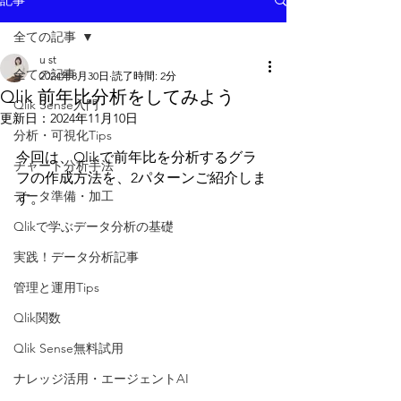
記事
全ての記事
u st
全ての記事
2024年8月30日
読了時間: 2分
Qlik 前年比分析をしてみよう
Qlik Sense入門
更新日：
2024年11月10日
分析・可視化Tips
今回は、Qlikで前年比を分析するグラ
チャート分析手法
フの作成方法を、2パターンご紹介しま
データ準備・加工
す。
Qlikで学ぶデータ分析の基礎
実践！データ分析記事
管理と運用Tips
Qlik関数
Qlik Sense無料試用
ナレッジ活用・エージェントAI