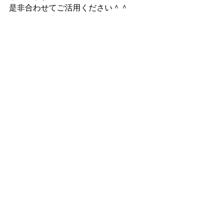
是非合わせてご活用ください＾＾
前年比を折れ線グラフで表示する方法
覚えておきたい操作
基本チャート
チャートの強化
日付データ
前年比
Qlik Sense入門
すべて表示
関連記事