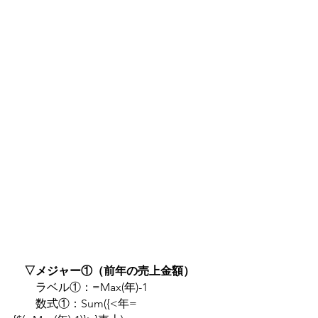
　▽メジャー①（前年の売上金額）
　　ラベル①：=Max(年)-1
　　数式①：Sum({<年=