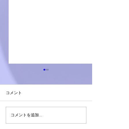
コメント
同姓同名をIDで識別して
四半期を作る_Qua
コメントを追加…
表示したい
数