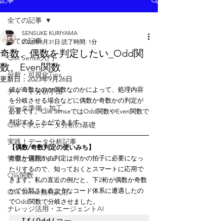
記事
全ての記事
SENSUKE KURIYAMA
全ての記事
2023年8月31日
読了時間: 1分
奇数、偶数を判定したい_Odd関
Qlik Sense入門
数、Even関数
分析・可視化Tips
更新日：
2023年9月26日
値が奇数なのか偶数なのかによって、処理内容
チャート分析手法
を分岐させる場合などに偶数か奇数かの判定が
データ準備・加工
必要です。Qlik SenseではOdd関数やEven関数で
判定することができます。
Qlikで学ぶデータ分析の基礎
実践！データ分析記事
【偶数/奇数判定の使いみち】
管理と運用Tips
奇数か偶数かの判定は何かの拍子に必要になっ
たりするので、知っておくとスマートに応用で
Qlik関数
きます。私の直近の例だと、下2桁が偶数か奇数
かで分類されるようなコード体系に遭遇したの
Qlik Sense無料試用
でOdd関数で分岐させました。
ナレッジ活用・エージェントAI