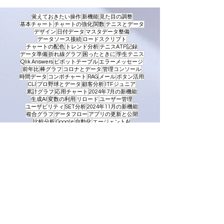
覚えておきたい操作
新機能
見た目の調整
基本チャート
チャートの強化
関数
テニスとデータ
デザイン
日付データ
マスタデータ整備
データソース接続
ロードスクリプト
チャートの配色
トレンド分析
テニスATP記録
データ準備
折れ線グラフ
困ったときに
学生テニス
Qlik Answers
ピボットテーブル
エラーメッセージ
前年比
棒グラフ
コロナとデータ
管理コンソール
時間データ
コンボチャート
RAG
メール
ボタン活用
CLI
プロ野球とデータ
顧客分析
ITFジュニア
累計グラフ
応用チャート
2024年7月の新機能
生成AI
変数の利用
リロード
ユーザー管理
ユーザビリティ
SET分析
2024年11月の新機能
複合グラフ
データフロー
アプリの更新と公開
比較分析
Google
自動化
エージェントAI
Qlik Automate
2026年2月の新機能
kintone
コラボレーション
帯グラフ
Mapping
散布図
Aggr関数
構成比
2023年5月の新機能
分析手法
AI
リネージ
併売分析
Ceil関数
円グラフ
ユーザー展開
バスケット分析
Sharepoint
Snowflake
Dual関数
データフロー入門
UIの変更
2026年7月
（1）
1件の記事
2026年5月
（1）
1件の記事
2026年4月
（3）
3件の記事