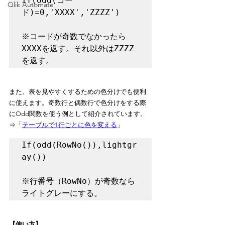
If(Odd(コー
Qlik Automate
ド)=0,'XXXX','ZZZZ')

※コードが奇数でなかったら
XXXXを返す。それ以外はZZZZ
を返す。
また、表を見やすくするための色分けでも便利
に使えます。奇数行と偶数行で色分けをする際
にOdd関数を使う例として紹介されています。
⇒「
テーブルで1行ごとに色を変える
」
If(odd(RowNo()),lightgr
ay())

※行番号（RowNo）が奇数なら
ライトグレーにする。
【使い方】