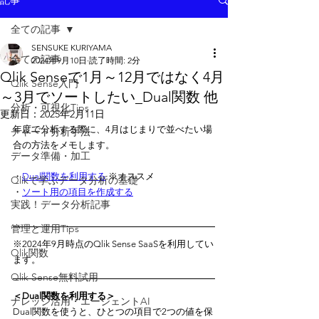
記事
全ての記事
SENSUKE KURIYAMA
全ての記事
2024年9月10日
読了時間: 2分
Qlik Senseで1月～12月ではなく4月
Qlik Sense入門
～3月でソートしたい_Dual関数 他
分析・可視化Tips
更新日：
2025年2月11日
年度で分析する際に、4月はじまりで並べたい場
チャート分析手法
合の方法をメモします。
データ準備・加工
・
Dual関数を利用する
 ※オススメ
Qlikで学ぶデータ分析の基礎
・
ソート用の項目を作成する
実践！データ分析記事
管理と運用Tips
※2024年9月時点のQlik Sense SaaSを利用してい
Qlik関数
ます。
Qlik Sense無料試用
＜Dual関数を利用する＞
ナレッジ活用・エージェントAI
Dual関数を使うと、ひとつの項目で2つの値を保