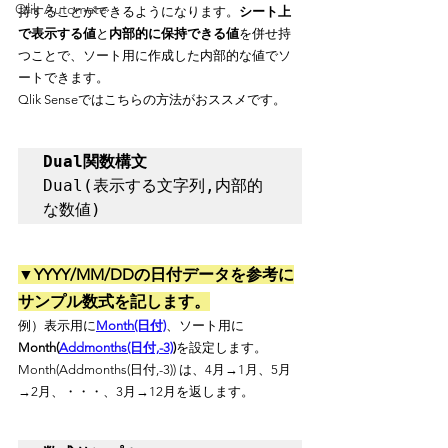
Qlik Automate
持することができるようになります。
シート上
で表示する値
と
内部的に保持できる値
を併せ持
つことで、ソート用に作成した内部的な値でソ
ートできます。
Qlik Senseではこちらの方法がおススメです。
Dual関数構文
Dual(表示する文字列,内部的
な数値)
▼YYYY/MM/DDの日付データを参考に
サンプル数式を記します。
例）表示用に
Month(日付)
、ソート用に
Month(
Addmonths(日付,-3)
)
を設定します。
Month(Addmonths(日付,-3)) は、4月→1月、5月
→2月、・・・、3月→12月を返します。