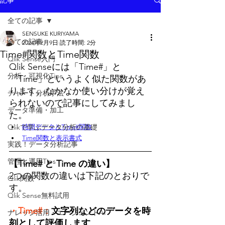
記事
全ての記事
SENSUKE KURIYAMA
全ての記事
2024年2月9日
読了時間: 2分
Time#関数とTime関数
Qlik Sense入門
Qlik Senseには「Time#」と
分析・可視化Tips
「Time」というよく似た関数があ
ります。なかなか使い分けが覚え
チャート分析手法
られないので記事にしてみまし
データ準備・加工
た。
Qlikで学ぶデータ分析の基礎
時間データとTime#関数
Time関数と表示書式
実践！データ分析記事
管理と運用Tips
【Time# と Time の違い】
2つの関数の違いは下記のとおりで
Qlik関数
す。
Qlik Sense無料試用
・Time#：
文字列などのデータを時
ナレッジ活用・エージェントAI
刻として評価します