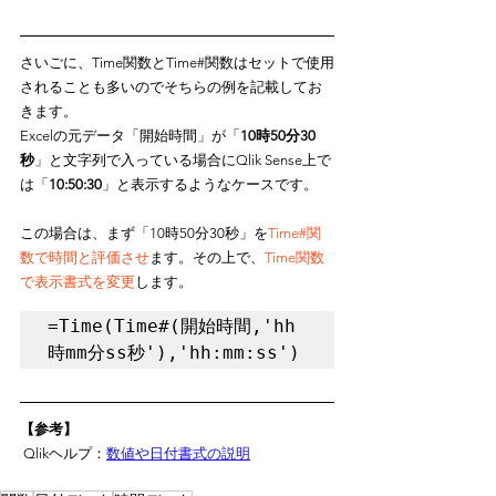
さいごに、Time関数とTime#関数はセットで使用
されることも多いのでそちらの例を記載してお
きます。
Excelの元データ「開始時間」が「
10時50分30
秒
」と文字列で入っている場合にQlik Sense上で
は「
10:50:30
」と表示するようなケースです。
この場合は、まず「10時50分30秒」を
Time#関
数で時間と評価させ
ます。その上で、
Time関数
で表示書式を変更
します。
=Time(Time#(開始時間,'hh
時mm分ss秒'),'hh:mm:ss')
【参考】
 Qlikヘルプ：
数値や日付書式の説明