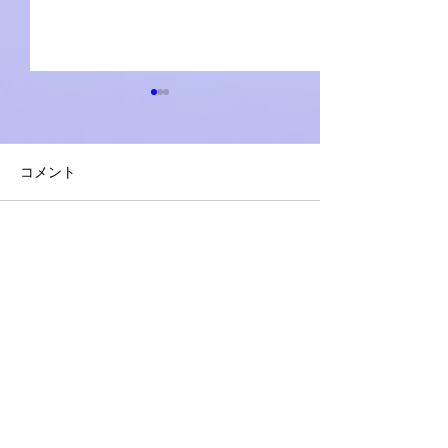
コメント
同姓同名をIDで識別して
四半期を作る_Qua
コメントを追加…
表示したい
数
覚えておきたい操作
新機能
見た目の調整
基本チャート
チャートの強化
関数
テニスとデータ
デザイン
日付データ
マスタデータ整備
データソース接続
ロードスクリプト
チャートの配色
トレンド分析
テニスATP記録
データ準備
折れ線グラフ
困ったときに
学生テニス
Qlik Answers
ピボットテーブル
エラーメッセージ
前年比
棒グラフ
コロナとデータ
管理コンソール