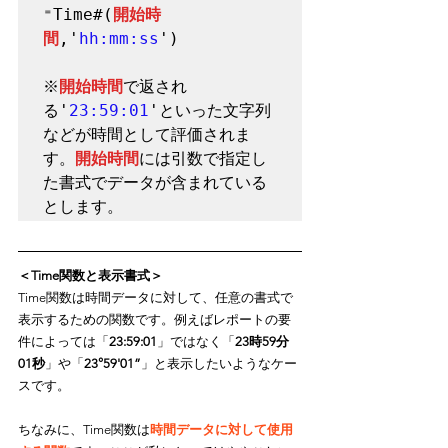
⁼Time#(
開始時
間
,'
hh:mm:ss
')

※
開始時間
で返され
る'
23:59:01
'といった文字列
などが時間として評価されま
す。
開始時間
には引数で指定し
た書式でデータが含まれている
とします。
＜Time関数と表示書式＞
Time関数は時間データに対して、任意の書式で
表示するための関数です。例えばレポートの要
件によっては「
23:59:01
」ではなく「
23時59分
01秒
」や「
23°59'01”
」と表示したいようなケー
スです。
ちなみに、Time関数は
時間データに対して使用